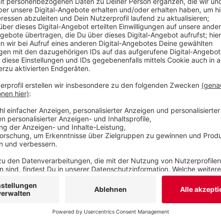
Lichtkunst-Installation des Wuppertaler Künstle
Expo soll nach der Premiere in Wuppertal regelmä
Solingen und Remscheid.
Alle Infos
Veröffentlicht:
Mittwoch, 30.08.2023 09:59
Anzeige