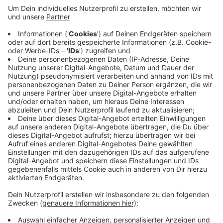
wurde von einer Vierergruppe junger Männer
angesprochen und bedroht. Daraufhin gab er ihnen
seinen Rucksack, die Täter entfernten sich in
Richtung Tunnel. Sie sollen zwischen 18 und 20
Jahre alt sein. Zur Tatzeit
trug einer der Männer schwarze Kleidung, ein
weiterer eine Jeanshose. Hinweise bitte
telefonisch an die Polizei unter Telefon 284 0.
Veröffentlicht:
Freitag, 29.07.2022 12:24
Anzeige
Anzeige