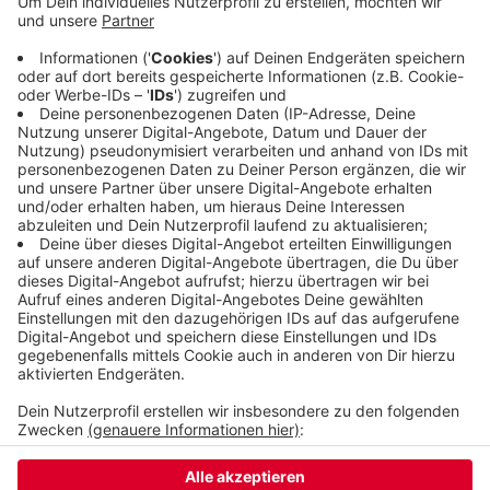
Alkohol getrunken. Im Auto waren noch drei junge
Männer, 17 und 19 Jahre alt. Zwei haben sich
schwer, aber nicht lebensgefährlich verletzt. Die
Polizei bittet alle, die Hinweise zu dem Unfall
haben, darum, sich zu melden: Telefonnummer
(0202) 284-0
Veröffentlicht:
Dienstag, 01.10.2024 06:00
Anzeige
Anzeige
Anzeige