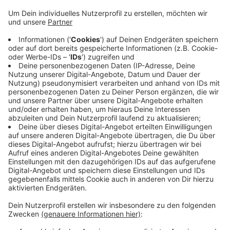
Antwerpen, der 51-jährige Epulu in Heidelberg.
Beide Affen haben den Transport gut überstanden,
sagte uns Zoodirektor Arne Lawrenz gestern
Abend. Pfleger aus Wuppertal haben sie begleitet
und werden noch ein paar Tage bei ihnen bleiben,
damit die Schimpansen in ihrer neuen Umgebung
erst einmal bekannte Gesichter haben. Die Anlage
der Schimpansen wird schon in den nächsten
Tagen von den Bonobos, den Zwergschimpansen
bezogen. Da seien keine großen Umbauten nötig,
sagt Lawrenz.
Veröffentlicht:
Dienstag, 01.10.2019 06:39
Anzeige