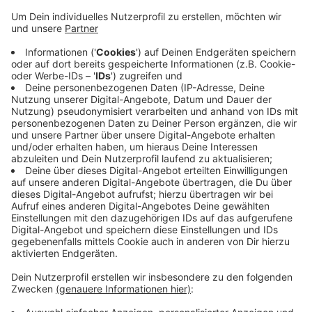
Pakete erhalten als vor der Krise. Das Gewicht ist
hier zwar weniger geworden - durch weniger
Zeitungen und Kataloge - dafür ist das Volumen
aber deutlich gestiegen, weil viele Menschen die
Kartons nicht kleinmachen. Ein Problem sei laut
AWG auch, dass zu viele Wuppertaler:innen Müll,
der nicht hier hingehöre, illegal an den
Containerplätzen entsorgen würden. Dadurch
müssten die Plätze inzwischen bis zu sechsmal in
der Woche gereinigt werden.
Veröffentlicht:
Dienstag, 13.04.2021 15:11
Anzeige