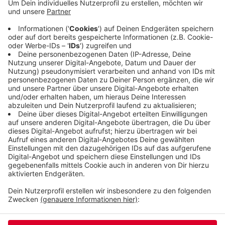
Haftbefehl gesuchten Dieb. In der Wohnung
lagerten außerdem Drogen, Waffen und
Pyrotechnik. Der zweite Bewohner war inzwischen
unbemerkt entkommen - er wurde aber gestern
Abend in Hagen festgenommen. Gegen ihn besteht
der Verdacht des bewaffneten Drogenhandels.
Veröffentlicht:
Donnerstag, 07.11.2024 13:11
Anzeige
Anzeige