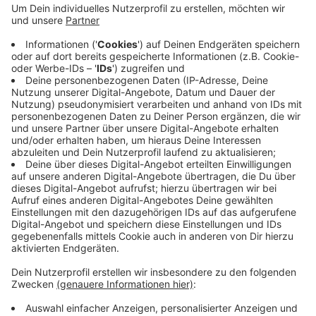
Die Bahn geht davon aus, dass es den ganzen Tag
noch Einschränkungen geben wird. So endet die S7
von Solingen bereits in Oberbarmen und fährt von
dort aus wieder zurück, die S8 von und nach
Mönchengladbach wird umgeleitet. Auch die S28
ist betroffen, sie endet bereits in Vohwinkel. Ein
Ersatzverkehr mit Bussen zum Hauptbahnhof ist
aber eingerichtet.
Veröffentlicht:
Freitag, 06.10.2023 06:56
Anzeige
Anzeige