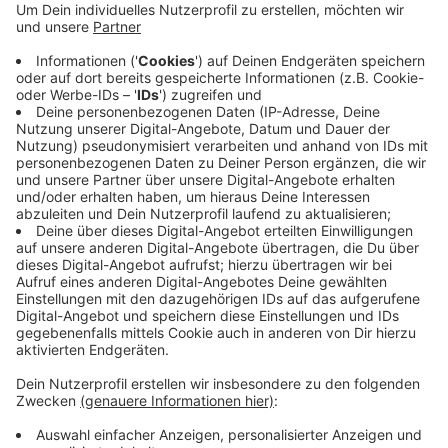
Ersatzbusse von Wuppertal nach Hagen und
Schwelm, heißt es von der Bahn. Auf allen anderen
Linien vom Wuppertaler Hauptbahnhof gibt es
Verspätungen und Ausfälle. Ein Sprecher der Bahn
sagte, dass die Schäden wohl heute nicht mehr
repariert werden können. Welche Verbindungen
betroffen sind, steht
online
.
Veröffentlicht:
Montag, 03.04.2023 11:18
Anzeige
Anzeige