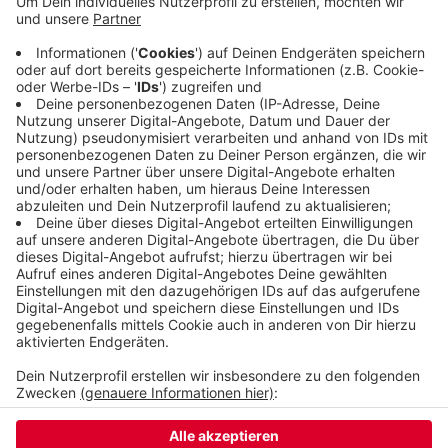
Jörg Heynkes bekanntgegeben, dass die Villa
Media Eventlocation wegen der Corona-Krise
schließt. Die Politik hätte das verhindern können,
wenn sie sich frühzeitig besser auf eine mögliche
Pandemie vorbereitet hätte, sagt Heynkes im
ELBA-Talk.
Veröffentlicht:
Montag, 29.06.2020 06:41
Anzeige
Anzeige
Anzeige