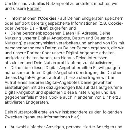
Dieses Vertrauenspotenzial müsste man nutzen.
Außerdem seien die Kirchen durch ihre räumlichen
Bedingungen, wie besonders hohe Decken, gut
geeignet. Dort könnten sehr einfach die
Hygienemaßnahmen eingehalten werden, sagt
Köster. Die CDU fordert Oberbürgermeister Uwe
Schneidewind auf, mit den Gemeinden in Wuppertal
in Kontakt zu treten.
Veröffentlicht:
Freitag, 14.05.2021 18:18
Anzeige
Anzeige