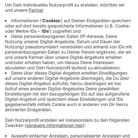
zur Königshöhe. Die WSW haben auf den Linien
zusammengenommen weniger als 1000 Fahrgäste
in der Woche gezählt, das sei zu wenig, um sie
wirtschaftlich zu betreiben. Kritik kommt aus der
Politik. Die Freien Wähler nennen die Entscheidung
katastrophal für das Image der WSW und der
Stadt. Es sei nicht zeitgemäß, das Angebot im
öffentlichen Nahverkehr immer mehr zu
reduzieren.
Veröffentlicht:
Dienstag, 20.04.2021 12:14
Anzeige
Anzeige