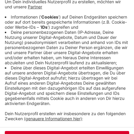
Barmen findet heute außerdem eine Mahnwache
nach dem Anschlag in Halle statt. Vertreter aller
Religionen sind dazu eingeladen. Um 16 Uhr startet
die Mahnwache auf dem Geschwister-Scholl-Platz
und zieht von dort bis zur Bergischen Synagoge in
der Gemarker Straße.
Veröffentlicht:
Freitag, 11.10.2019 14:57
Anzeige
Anzeige