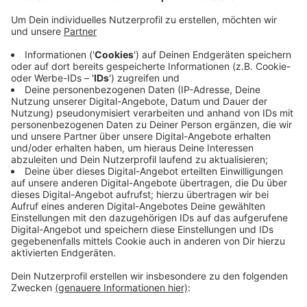
Krankenhaus.
Der zweite Unfall passierte gestern ebenfalls am
Hofkamp - Ein 70jähriger wollte von der Gathe
nach links in den Hofkamp abbiegen. Dabei
überholte ihn ein Auto rechts. Der Rollerfahrer
wollte ausweichen und stürzte. Der beteiligte
Wagen fuhr weg. Laut Zeugen war es ein älterer
blauer VW Golf. Die Polizei hofft, den Fahrer oder
die Fahrerin mithilfe weiterer Zeugen zu finden.
Der Unfall passierte gestern Vormittag kurz nach
halb zwölf.
Veröffentlicht:
Mittwoch, 06.07.2022 14:54
Anzeige