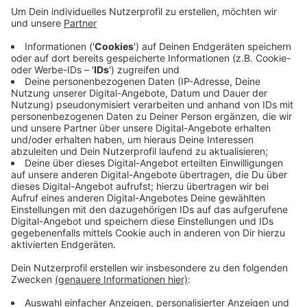
jährigen Mannes schoss aus dem Parkplatz einer
Gaststätte unvermittelt auf die Straße. Eine der
Frauen geriet unter den Wagen und musste von
Helfern aufwändig geborgen werden. Die beiden
22-jährigen Unfallopfer wurden ins Krankenhaus
gebracht, genau wie der Autofahrer, der einen
Schock erlitt, und eine Zeugin, die sich durch einen
Sprung zur Seite gerettet und dabei verletzt
hatte.
Veröffentlicht:
Montag, 26.08.2019 06:17
Anzeige
Anzeige