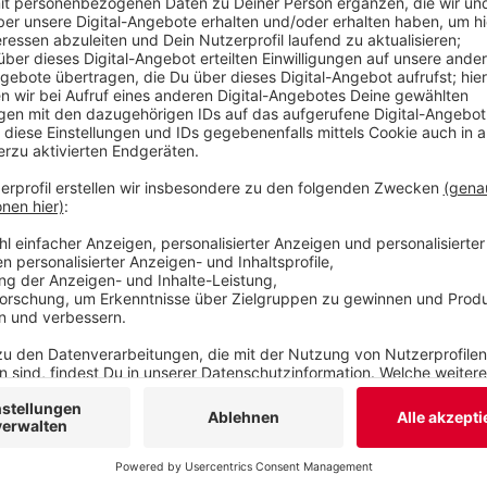
extern geklärt werden, fordert CDU-Fraktionsch
müsse schnell für Verlässlichkeit sorgen.
Veröffentlicht:
Freitag, 03.07.2020 13:51
Anzeige