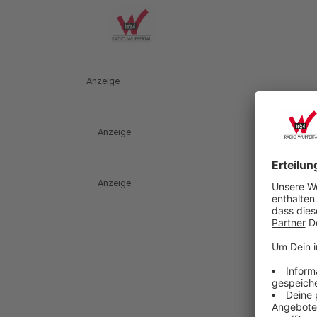
Anzeige
Anzeige
Anzeige