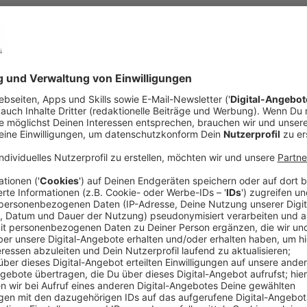
Hörfunkprogramm des Senders erkennt der Teilnehmer1ausdrückl
n, die mindestens das 16. Lebensjahr vollendet haben. Personen,
ie Zustimmung ihres gesetzlichen Vertreters.
rbeiter der Veranstaltergemeinschaft und der Betriebsgesellsch
des jeweiligen Gewinnspiels und alle Personen, welche mit der 
 für Angehörige (§15 Abgabenordnung) ersten und zweiten Grades
.
hanik/Gewinn
ls wird der Teilnehmer im Hörfunkprogramm des Senders, ggf. a
ifft u.a. Beginn und Ende des Spiels, Teilnahme- und Auswahlverfa
 einen oder mehrere Bewerber (abhängig von der Spielvariante, z.
gen bzw. der Spielmechanismus werden im Vorfeld durch den jew