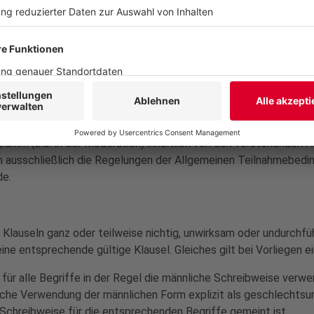
chäden aufgrund von Störungen technischer Anlagen, für Verzö
sammenhang mit der Teilnahme am Gewinnspiel bzw. mit der Ann
ssen Erfüllungsgehilfen handeln vorsätzlich oder grob fahrlässi
n Leben, Körper und Gesundheit sowie von wesentlichen Vertrag
tliche Teilnahmebedingungen
amm (z.B. in der Moderation) inhaltlich von den vorstehenden 
ausschließlich die Regelungen der Allgemeinen Teilnahmebeding
de.
Klauseln ganz oder teilweise nichtig, unwirksam oder undurchfüh
eine entsprechende gültige Klausel. Gleiches gilt bei Vorliege
ür alle Begriffe in der Regel die männliche Schreibweise verwen
ßliche Verwendung der männlichen Form explizit als geschlechts
 Schreibweise für die entsprechenden Begriffe gemeint ist.