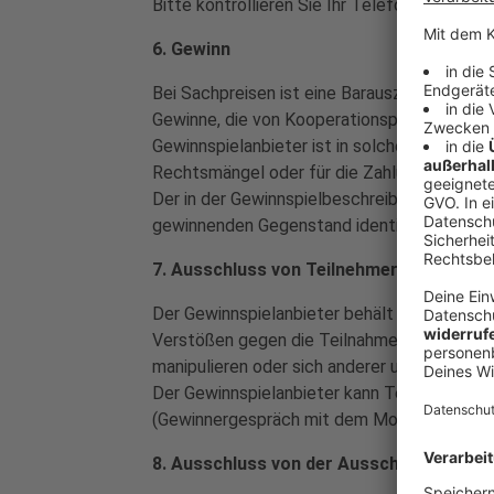
Bitte kontrollieren Sie Ihr Telefonverhalt
6. Gewinn
Bei Sachpreisen ist eine Barauszahlung des
Gewinne, die von Kooperationspartnern bzw. 
Gewinnspielanbieter ist in solchen Fällen n
Rechtsmängel oder für die Zahlungsunfähigk
Der in der Gewinnspielbeschreibung gegebene
gewinnenden Gegenstand identisch. Abweichu
7. Ausschluss von Teilnehmern
Der Gewinnspielanbieter behält sich vor, Te
Verstößen gegen die Teilnahmebedingungen o
manipulieren oder sich anderer unredlicher H
Der Gewinnspielanbieter kann Teilnehmer a
(Gewinnergespräch mit dem Moderator) in st
8. Ausschluss von der Ausschüttung des