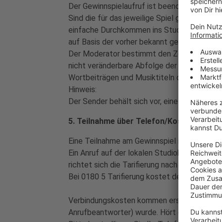
Der Gewinnspielaufruf ist beendet, sobald e
Sind die für das jeweilige Spiel geforderte
einfache Durchkommen ins Studio) vom Anruf
auf Basis der vorher bekannt gegebenen Spie
Der Moderator bestimmt den Zeitpunkt der A
nicht veränderbare Abfolge der Musiktitel 
Wortbeiträgen und Musiktiteln des Programm
Hinweis:
Der Sender behält sich vor, eine Spielrunde 
5. Teilnahme über Telefon/Kosten
Eine Teilnahme am Gewinnspiel ist ausschli
Ein Anruf auf der lokalen Studiohotline mit
richtet sich die Tarifierung nach dem vom 
Bei 0180 5 Tarifierung kostet der Anruf 14ce
Verbindungskosten kommen erst ab dem Zei
Anrufbeantworter) wurde. Hört der Teilnehm