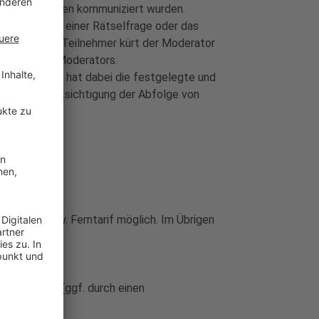
de Informationen kommuniziert wurden.
nd der Lösung einer Rätselfrage oder das
hr als einem Teilnehmer kürt der Moderator
 Hinweis des Moderators.
e selbst. Er hat dabei die festgelegte und
 unter Berücksichtigung der Abfolge von
wird.
ich.
um City- bzw. Ferntarif möglich. Im Übrigen
ngenommen (ggf. durch einen
en.