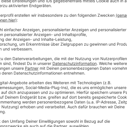
in Mitspieler On-Air zu hören ist, oder im Vorfeld anders lauten
n Anforderungen/Aufgaben (abhängig von Spielvariante, z.B. anha
er erfüllt worden, bestätigt der Moderator den Gewinn. Bei me
lregeln den Gewinner. Ist die genannte Lösung falsch, gilt der
uswahl eines Anrufers im Rahmen der jeweiligen Spieldramaturgi
und Wortbeiträge im Programm zu beachten. Die Auswahl erfolgt
s innerhalb der Sendestunde, in der das Gewinnspiel gestartet 
kurz vor der Ausstrahlung zeitnah aufzuzeichnen.
eßlich über die im Programm genannte(n) Telefonnummer(n) mögl
 der Vorwahl 0xxx aus dem Festnetz der Deutschen Telekom ist z
Teilnehmer genutzten Verbindungsweg (Netz/ Provider).
nt/min (mobil kann stark variieren).
tpunkt zustande, nachdem der Anruf des Teilnehmers entgege
er ein Besetztzeichen oder einen Rufton, entstehen keine Kost