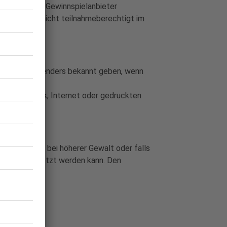
n. Stellt der Gewinnspielanbieter
cht hat bzw. nicht teilnahmeberechtigt im
seiten des Senders bekannt geben, wenn
ons im Hörfunk, Internet oder gedruckten
insbesondere bei höherer Gewalt oder falls
 bzw. fortgesetzt werden kann. Den