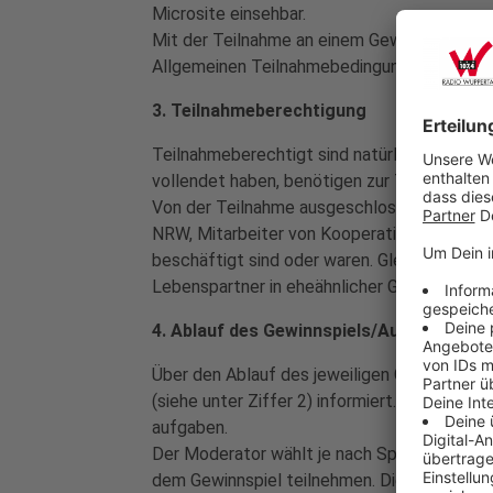
Microsite einsehbar.
Mit der Teilnahme an einem Gewinnspiel im 
Allgemeinen Teilnahmebedingungen an:
3. Teilnahmeberechtigung
Teilnahmeberechtigt sind natürliche Persone
vollendet haben, benötigen zur Teilnahme d
Von der Teilnahme ausgeschlossen sind Mita
NRW, Mitarbeiter von Kooperationspartnern 
beschäftigt sind oder waren. Gleiches gilt
Lebenspartner in eheähnlicher Gemeinschaft
4. Ablauf des Gewinnspiels/Auswahlmec
Über den Ablauf des jeweiligen Gewinnspie
(siehe unter Ziffer 2) informiert. Dies betr
aufgaben.
Der Moderator wählt je nach Spieldramaturgie
dem Gewinnspiel teilnehmen. Die Anforderun