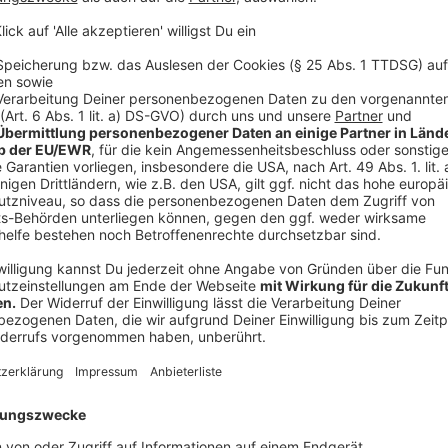
en, um unvorhergesehenen Kosten vorzubeugen.
 Gewinnwertes bzw. ein Umtausch des Gewinns ausgeschlossen. D
Preissponsoren gestellt werden, bietet der Gewinnspielanbieter
icht verantwortlich für die rechtzeitige und vollständige Aussch
eit des Kooperationspartners und die daraus resultierenden Folg
nfalls bildlich auf www.lokalstation.de oder mündlich präsenti
ngen, insbesondere im Modell, Farbe und Ausstattung u.ä. sind
ilnehmer von der Teilnahme am Gewinnspiel auszuschließen. Dies 
der für den Fall, dass Teilnehmer den Teilnahmevorgang oder d
ilfsmittel bedienen.
usschließen, bei denen der begründete Verdacht besteht, dass 
rafbarer, insbesondere in ehrverletzender oder volksverhetzen
 Gewinns