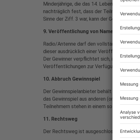
Minderjährige, die das 14. Lebensjahr nicht
nachträglich fest, dass der Teilnehmer eine
Sinne der Ziff. 3 war, kann der Gewinnspiel
9. Veröffentlichung von Namen; Promoti
Radio/Antenne darf den vollständigen Name
dieser ausdrücklich einer Veröffentlichung 
Der Gewinner verpflichtet sich, in vertretb
Veröffentlichungen zur Verfügung zu stehen
10. Abbruch Gewinnspiel
Der Gewinnspielanbieter behält sich vor, da
das Gewinnspiel aus anderen (organisatoris
Teilnehmern stehen in einem solchen Fall k
11. Rechtsweg
Der Rechtsweg ist ausgeschlossen.