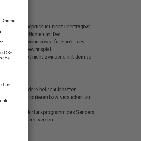
er Gewinnanspruch ist nicht übertragbar.
 nur in deren Namen an. Der
üttung des Gewinns sowie für Sach- bzw.
en für das Gewinnspiel.
erte Gewinn ist nicht zwingend mit dem zu
 möglich.
gilt insbesondere bei schuldhaften
as Spiel manipulieren bzw. versuchen, zu
diese sich im Hörfunkprogramm des Senders
der Weise äußern werden.