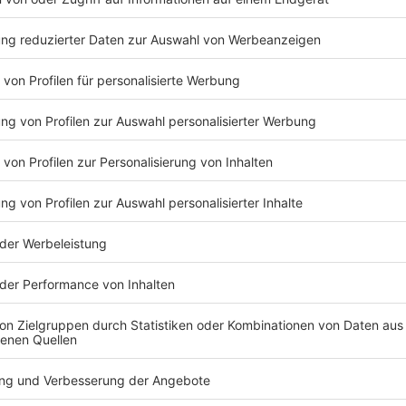
 vollendet haben, sind von der Gewinnausschüttung ausgeschlosse
m im Sinne von Ziff. 7 zum Ausschluss führenden Grund verwirkli
anbieter diesen von der Ausschüttung des Gewinns ausschließen.
on
n des Gewinners öffentlich im Programm oder auf den Internet
zugestimmt hat.
arem Rahmen kostenfrei für Audio-, Foto-, Bild- und Textpromoti
.
ss Gewinnspiel jederzeit abzubrechen oder zu beenden. Dies gilt 
chen, technischen oder rechtlichen) Gründen nicht durchgeführt
eine Ansprüche gegen den Gewinnspielanbieter zu.