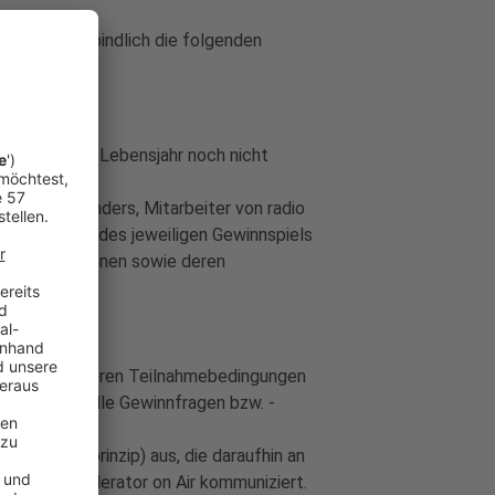
ich und verbindlich die folgenden
 die das 18. Lebensjahr noch nicht
aft des Senders, Mitarbeiter von radio
Durchführung des jeweiligen Gewinnspiels
 dieser Personen sowie deren
uch in besonderen Teilnahmebedingungen
hren, eventuelle Gewinnfragen bzw. -
B. Zufallsprinzip) aus, die daraufhin an
eiligen Moderator on Air kommuniziert.