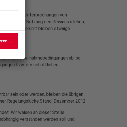
gerungen oder Unterbrechungen von
ahme und der Nutzung des Gewinns stehen,
g. Hiervon unberührt bleiben etwaige
spflichten.
Allgemeinen Teilnahmebedingungen ab, so
ungen bzw. der schriftlichen
rbar sein oder werden, bleiben die übrigen
n einer Regelungslücke.Stand: Dezember 2012
det. Wir weisen an dieser Stelle
unabhängig verstanden werden soll und