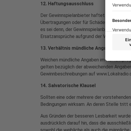
12. Haftungsausschluss
Der Gewinnspielanbieter haftet nicht für S
Übertragungen oder für Schäden, die im Zu
es sei denn, der Gewinnspielanbieter bzw. de
Ersatzansprüche aufgrund der Verletzung vo
13. Verhältnis mündliche Angaben/schrif
Weichen mündliche Angaben im Hörfunkprogr
gelten bezüglich der abweichenden Angaben 
Gewinnbeschreibungen auf www.Lokalradio.
14. Salvatorische Klausel
Sollten eine oder mehrere der vorstehenden 
Bedingungen wirksam. An deren Stelle tritt 
Aus Gründen der besseren Lesbarkeit wurde f
ausdrücklich darauf hin, dass die ausschlie
sowohl die weibliche als auch die männliche